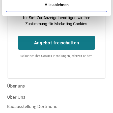
Alle ablehnen
Ihre Einwilligung können Sie jederzeit mit Wirkung für die
Hier versteckt sich ein exklusiver Rabatt
Zukunft widerrufen. Am einfachsten ist es, wenn Sie dazu
für Sie! Zur Anzeige benötigen wir Ihre
unter "Cookies" Ihre getroffene Auswahl anpassen. Durch
Zustimmung für Marketing Cookies.
den Widerruf der Einwilligung wird die vorherige
Verarbeitung nicht berührt.
Angebot freischalten
Impressum
|
Datenschutz
Sie können Ihre Cookie-Einstellungen jederzeit ändern.
Über uns
Über Uns
Badausstellung Dortmund