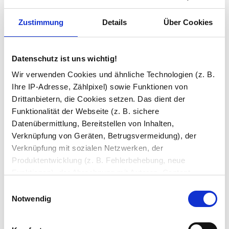
mit einem Beschlag aus mattem Edelstahl oder
silberfarbenem Alu. Unverschließbar, mit
Zustimmung
Details
Über Cookies
Buntbart-Schloss oder Profizylinder-Schloss
sowie einem Griff in L- oder U-Form
Türanschlag: nach DIN-links oder -rechts
Datenschutz ist uns wichtig!
Versiegelung: ohne Versiegelung oder mit TÜV-
Wir verwenden Cookies und ähnliche Technologien (z. B.
geprüfter langlebiger BriteGuard®
Ihre IP-Adresse, Zählpixel) sowie Funktionen von
Versiegelung, welche die Glasoberfläche vor
Drittanbietern, die Cookies setzen. Das dient der
Verschmutzungen schützt
Funktionalität der Webseite (z. B. sichere
Datenübermittlung, Bereitstellen von Inhalten,
Sie haben gelesen: Satinierte Glastür mit schwarzem 
Verknüpfung von Geräten, Betrugsvermeidung), der
Verknüpfung mit sozialen Netzwerken, der
Produktentwicklung (z. B. Fehlerbehebung, neue
Funktionen), der Abrechnung mit Autoren, Content-
Lieferanten und Partnern, der Analyse und Performance
Einwilligungsauswahl
(z. B. Ladezeiten, personalisierte Inhalte,
Notwendig
Inhaltsmessungen) oder dem Marketing (z. B.
Bereitstellung und Messen von Anzeigen, personalisierte
Zuletzt angesehen