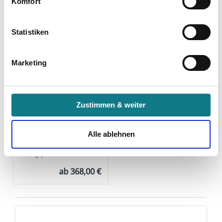
Komfort
Anzeigen, Retargeting).
Die Einzelheiten können Sie unter Datenschutz
Statistiken
nachlesen. Über den Link "Cookies" am Seitenende
können Sie mehr über die eingesetzten Technologien und
Marketing
Partner erfahren und die von Ihnen gewünschten
Einstellungen vornehmen.
Indem Sie auf den Button "Zustimmen" klicken, willigen
Zustimmen & weiter
Satinierte Glastür mit
Sie in die Verarbeitung Ihrer personenbezogenen Daten
schwarzem Rahmen FRAME 3
Satinato
zu den genannten Zwecken ein.
Alle ablehnen
✓
Schwarzer Rahmen
✓
Sicherheitsglas
Ihre Einwilligung können Sie jederzeit mit Wirkung für die
✓
TÜV-geprüfter Schutz
Zukunft widerrufen. Am einfachsten ist es, wenn Sie dazu
ab
368,00 €
unter "Cookies" Ihre getroffene Auswahl anpassen. Durch
den Widerruf der Einwilligung wird die vorherige
Verarbeitung nicht berührt.
Impressum
|
Datenschutz