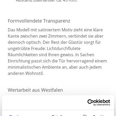
Formvollendete Transparenz
Das Modell mit satiniertem Motiv zieht eine klare
Kante zwischen zwei Zimmern, verbindet sie aber
dennoch optisch. Der Rest der Glastür sorgt für
ungetrübte Freude: Lichtdurchflutete
Räumlichkeiten sind Ihnen gewiss. In Sachen
Einrichtung passt sich die Tür hervorragend einem
minimalistischen Ambiente an, aber auch jedem
anderen Wohnstil.
Wertarbeit aus Westfalen
Die langlebige Drehtür wird ganz individuell für Sie
von unseren
Experten in Lünen
bei Dortmund
hergestellt – aus stabilem