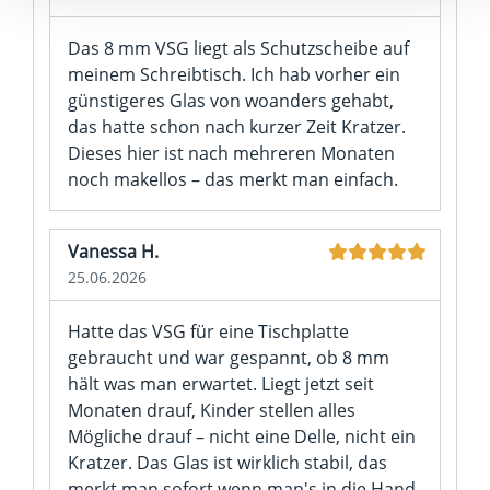
Verarbeitung nicht berührt.
Das 8 mm VSG liegt als Schutzscheibe auf
Impressum
|
Datenschutz
meinem Schreibtisch. Ich hab vorher ein
günstigeres Glas von woanders gehabt,
das hatte schon nach kurzer Zeit Kratzer.
Dieses hier ist nach mehreren Monaten
noch makellos – das merkt man einfach.
Vanessa H.
25.06.2026
Hatte das VSG für eine Tischplatte
gebraucht und war gespannt, ob 8 mm
hält was man erwartet. Liegt jetzt seit
Monaten drauf, Kinder stellen alles
Mögliche drauf – nicht eine Delle, nicht ein
Kratzer. Das Glas ist wirklich stabil, das
merkt man sofort wenn man's in die Hand