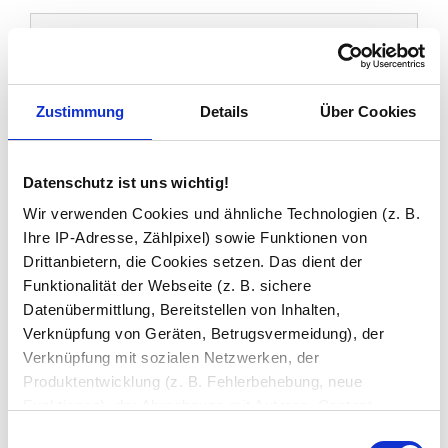
Sie haben gelesen: VSG Glas 8mm Sicherheitsglas (44.2
Kundenbewertungen
4.9
Zustimmung
Details
Über Cookies
196 Bewertungen
Datenschutz ist uns wichtig!
176
Wir verwenden Cookies und ähnliche Technologien (z. B.
5 Sterne
(89.8%)
Ihre IP-Adresse, Zählpixel) sowie Funktionen von
Drittanbietern, die Cookies setzen. Das dient der
4 Sterne
20 (10.2%)
Funktionalität der Webseite (z. B. sichere
3 Sterne
0 (0%)
Datenübermittlung, Bereitstellen von Inhalten,
2 Sterne
0 (0%)
Verknüpfung von Geräten, Betrugsvermeidung), der
Verknüpfung mit sozialen Netzwerken, der
1 Stern
0 (0%)
Produktentwicklung (z. B. Fehlerbehebung, neue
Funktionen), der Abrechnung mit Autoren, Content-
Tanja O.
Lieferanten und Partnern, der Analyse und Performance
Einwilligungsauswahl
31.07.2026