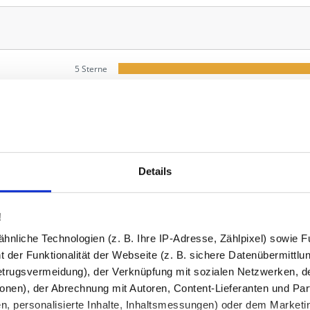
5 Sterne
4 Sterne
3 Sterne
2 Sterne
1 Stern
Details
Christian X.
01.09.2020
!
ls erwartet, der Effekt kommt
Glitzer weniger intensiv als e
nliche Technologien (z. B. Ihre IP-Adresse, Zählpixel) sowie Fu
verfälschung zum Rest der
 der Funktionalität der Webseite (z. B. sichere Datenübermittlung
trugsvermeidung), der Verknüpfung mit sozialen Netzwerken, de
onen), der Abrechnung mit Autoren, Content-Lieferanten und Par
n, personalisierte Inhalte, Inhaltsmessungen) oder dem Marketing