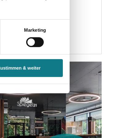
tenende können Sie mehr über
ungen vornehmen.
Marketing
nenbezogenen Daten zu den
 ist es, wenn Sie dazu unter
Zustimmen & weiter
herige Verarbeitung nicht