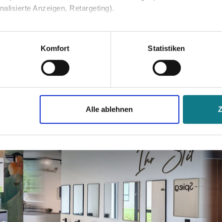
lisierte Anzeigen, Retargeting).
rückwand genommen. Wenn
 unter Datenschutz nachlesen. Über den Link "Cookies" am Sei
nicht übertrieben, aber man
en und Partner erfahren und die von Ihnen gewünschten Einstell
Komfort
Statistiken
leibt dabei streifenfrei. War
st.
stimmen" klicken, willigen Sie in die Verarbeitung Ihrer perso
jederzeit mit Wirkung für die Zukunft widerrufen. Am einfachsten
Alle ablehnen
swahl anpassen. Durch den Widerruf der Einwilligung wird die vor