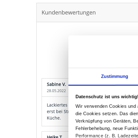
Kundenbewertungen
4.7
3 Bewertungen
Zustimmung
Sabine V.
28.05.2022
Datenschutz ist uns wichtig
Lackiertes Glas mit Glitzer wirkt dezenter a
Wir verwenden Cookies und äh
erst bei Streiflicht richtig raus. Keine Farb
die Cookies setzen. Das dient
Küche.
Verknüpfung von Geräten, Be
Fehlerbehebung, neue Funkti
Performance (z. B. Ladezeite
Heike T.