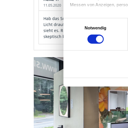
Messen von Anzeigen, persona
11.05.2020
Hab das Schwarze mit Glitzer als Küchen
Die Einzelheiten können Sie
Einwilligungsauswahl
Licht drauf fällt, glitzert es tatsächlich — 
die eingesetzten Technologi
Notwendig
sieht es. Reinigen geht mit feuchtem Tuch, b
skeptisch beim Preis, aber das Ergebnis pas
Indem Sie auf den Button "Zu
genannten Zwecken ein.
Ihre Einwilligung können Sie 
"Cookies" Ihre getroffene Au
berührt.
Impressum
|
Datenschutz