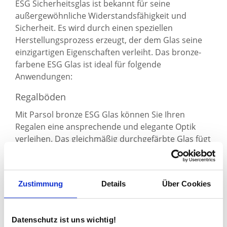
ESG Sicherheitsglas ist bekannt für seine
außergewöhnliche Widerstandsfähigkeit und
Sicherheit. Es wird durch einen speziellen
Herstellungsprozess erzeugt, der dem Glas seine
einzigartigen Eigenschaften verleiht. Das bronze-
farbene ESG Glas ist ideal für folgende
Anwendungen:
Regalböden
Mit Parsol bronze ESG Glas können Sie Ihren
Regalen eine ansprechende und elegante Optik
verleihen. Das gleichmäßig durchgefärbte Glas fügt
sich nahtlos in Ihre Inneneinrichtung ein und
schafft einen Blickfang für Ihre
Ausstellungsgegenstände.
Zustimmung
Details
Über Cookies
Glastischplatten
Glastischplatten sind zeitlos elegant und lassen
Datenschutz ist uns wichtig!
jeden Raum stilvoll erscheinen. Das Parsol bronze