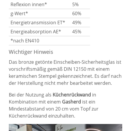
Reflexion innen*
5%
g-Wert*
60%
Energietransmission ET*
49%
Energieabsorption AE*
45%
*nach EN410
Wichtiger Hinweis
Das bronze getönte Einscheiben-Sicherheitsglas ist
vorschriftsmäßig gemäß DIN 12150 mit einem
keramischen Stempel gekennzeichnet. Es darf nach
der Herstellung nicht mehr bearbeitet werden.
Bei der Nutzung als
Küchenrückwand
in
Kombination mit einem
Gasherd
ist ein
Mindestabstand von 20 cm vom Topf zur
Küchenrückwand einzuhalten.
Sie haben gelesen: Funkenschutzplatte 6 mm Bronze ES