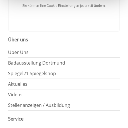
den Widerruf der Einwilligung wird die vorherige
Sie können Ihre Cookie-Einstellungen jederzeit ändern.
Verarbeitung nicht berührt.
Impressum
|
Datenschutz
Über uns
Über Uns
Badausstellung Dortmund
Spiegel21 Spiegelshop
Aktuelles
Videos
Stellenanzeigen / Ausbildung
Service