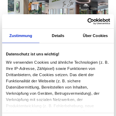
Zustimmung
Details
Über Cookies
Zuletzt angesehen
Datenschutz ist uns wichtig!
Wir verwenden Cookies und ähnliche Technologien (z. B.
Ihre IP-Adresse, Zählpixel) sowie Funktionen von
Drittanbietern, die Cookies setzen. Das dient der
Funktionalität der Webseite (z. B. sichere
Datenübermittlung, Bereitstellen von Inhalten,
Verknüpfung von Geräten, Betrugsvermeidung), der
Verknüpfung mit sozialen Netzwerken, der
Produktentwicklung (z. B. Fehlerbehebung, neue
Glastrennwand Dusche
Satinatoglas mit schwarzem
Funktionen), der Abrechnung mit Autoren, Content-
Druck FRAME TRIANGEL