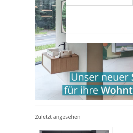
genannten Zwecken ein.
Ihre Einwilligung können Sie 
"Cookies" Ihre getroffene Au
berührt.
Impressum
|
Datenschutz
Zuletzt angesehen