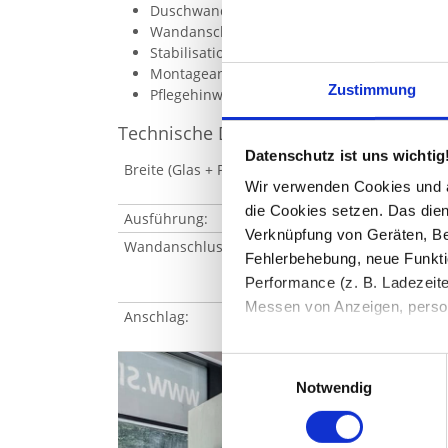
Duschwand aus 8 mm ESG-Glas
Wandanschlussprofil aus Aluminium inklus
Stabilisationsstange oder -bügel
Montageanleitung
Zustimmung
Pflegehinweise
Technische Daten
Datenschutz ist uns wichtig
Breite (Glas + Profil):
200 - 2000 mm (je nach 
Wir verwenden Cookies und äh
Hinweis: Das Glas ist 1
die Cookies setzen. Das dient
Ausführung:
Duschwand teilgerahmt
Verknüpfung von Geräten, Be
Wandanschlussprofil:
Aluminium eloxiert und 
Fehlerbehebung, neue Funkti
Breite: 19 mm / Tiefe: 
Performance (z. B. Ladezeite
Höhe: maximal 2500 m
Messen von Anzeigen, persona
Anschlag:
rechts oder links
Die Einzelheiten können Sie
Sie haben gelesen: Duschwand mit Motiv FISCHE 
Einwilligungsauswahl
die eingesetzten Technologi
Notwendig
Indem Sie auf den Button "Zu