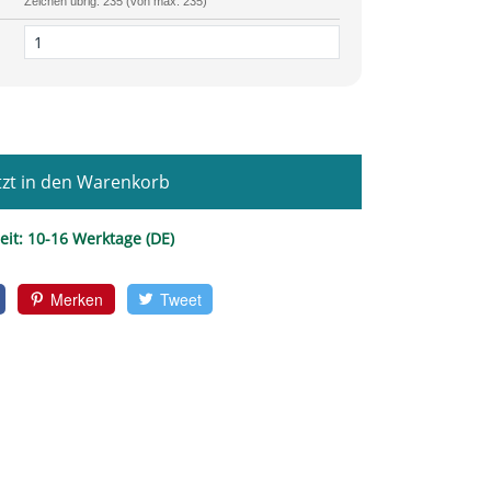
Zeichen übrig: 235 (von max. 235)
zt in den Warenkorb
eit:
10-16 Werktage (DE)
Merken
Tweet