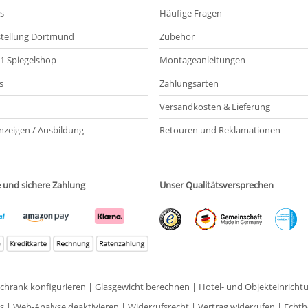
s
Häufige Fragen
tellung Dortmund
Zubehör
21 Spiegelshop
Montageanleitungen
s
Zahlungsarten
Versandkosten & Lieferung
nzeigen / Ausbildung
Retouren und Reklamationen
e und sichere Zahlung
Unser Qualitätsversprechen
schrank konfigurieren
|
Glasgewicht berechnen
|
Hotel- und Objekteinricht
s
|
Web-Analyse deaktivieren
|
Widerrufsrecht
|
Vertrag widerrufen
|
Echth