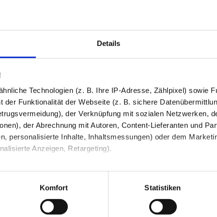
ive wasserabweisender Dichtungen
Details
!
Modell), Zuschnitt nach Maß, Toleranz: ± 2-3 mm.
nliche Technologien (z. B. Ihre IP-Adresse, Zählpixel) sowie Fu
0 mm kürzer als die im Konfigurator eingegebene Breite.
 der Funktionalität der Webseite (z. B. sichere Datenübermittlung
trugsvermeidung), der Verknüpfung mit sozialen Netzwerken, de
poliert
onen), der Abrechnung mit Autoren, Content-Lieferanten und Par
19 mm
n, personalisierte Inhalte, Inhaltsmessungen) oder dem Marketing
m
lisierte Anzeigen, Retargeting).
 unter Datenschutz nachlesen. Über den Link "Cookies" am Sei
2T kaufen | Ares Spiegel21
en und Partner erfahren und die von Ihnen gewünschten Einstell
Komfort
Statistiken
stimmen" klicken, willigen Sie in die Verarbeitung Ihrer perso