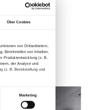
Über Cookies
nktionen von Drittanbietern,
, Bereitstellen von Inhalten,
r Produktentwicklung (z. B.
tnern, der Analyse und
 (z. B. Bereitstellung und
tenende können Sie mehr über
ungen vornehmen.
Marketing
nenbezogenen Daten zu den