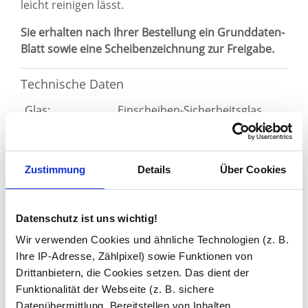
leicht reinigen lässt.
Sie erhalten nach Ihrer Bestellung ein Grunddaten-
Blatt sowie eine Scheibenzeichnung zur Freigabe.
Technische Daten
Glas:
Einscheiben-Sicherheitsglas
(ESG)
Glasstärke:
6 mm oder optional 8 mm
Lichte Breite:
700 - 1500 mm
Zustimmung
Details
Über Cookies
Höhe:*
1500 - 2300 mm
Einbausituation:
Ecke
Datenschutz ist uns wichtig!
Tür:
Drehtüren öffnen um 90° nach
Wir verwenden Cookies und ähnliche Technologien (z. B.
außen
Ihre IP-Adresse, Zählpixel) sowie Funktionen von
Breite 500 - 1000 mm
Drittanbietern, die Cookies setzen. Das dient der
Beschläge:
Zink-Druck-Guss
Funktionalität der Webseite (z. B. sichere
glanzverchromt (Standard)
Datenübermittlung, Bereitstellen von Inhalten,