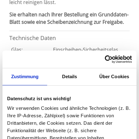
leicht reinigen lässt.
Sie erhalten nach Ihrer Bestellung ein Grunddaten-
Blatt sowie eine Scheibenzeichnung zur Freigabe.
Technische Daten
Glas:
Einscheiben-Sicherheitsglas
(ESG)
Glasstärke:
6 mm oder optional 8 mm
Lichte Breite:
700 - 1500 mm
Zustimmung
Details
Über Cookies
Höhe:*
1500 - 2300 mm
Einbausituation:
Ecke
Datenschutz ist uns wichtig!
Tür:
Drehtüren öffnen um 90° nach
Wir verwenden Cookies und ähnliche Technologien (z. B.
außen
Ihre IP-Adresse, Zählpixel) sowie Funktionen von
Breite 500 - 1000 mm
Drittanbietern, die Cookies setzen. Das dient der
Beschläge:
Zink-Druck-Guss
Funktionalität der Webseite (z. B. sichere
glanzverchromt (Standard)
Datenübermittlung, Bereitstellen von Inhalten,