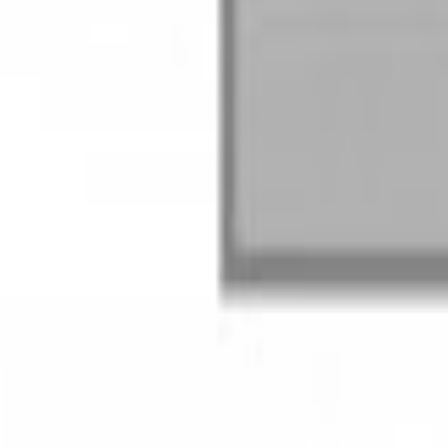
Höhe
Eigenen Wert eingeben
600
mm
600
mm
1600
mm
Türen
i
1 Tür (bei Breite 300mm-650mm)
Tiefe
i
125mm
125
mm
400
mm
Fächer unten Anzahl
i
1 Fach