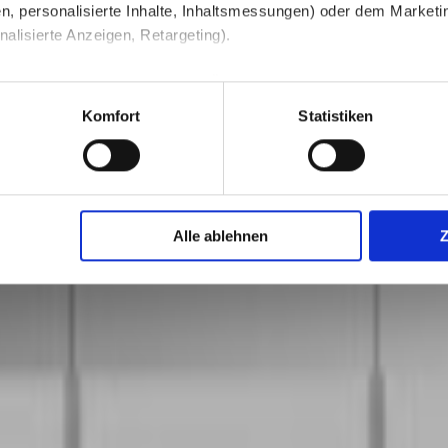
n, personalisierte Inhalte, Inhaltsmessungen) oder dem Marketing
lisierte Anzeigen, Retargeting).
 unter Datenschutz nachlesen. Über den Link "Cookies" am Sei
en und Partner erfahren und die von Ihnen gewünschten Einstell
Komfort
Statistiken
stimmen" klicken, willigen Sie in die Verarbeitung Ihrer perso
jederzeit mit Wirkung für die Zukunft widerrufen. Am einfachsten
Alle ablehnen
swahl anpassen. Durch den Widerruf der Einwilligung wird die vor