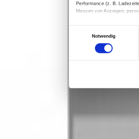
Performance (z. B. Ladezeite
Model:
BSS019N93
Messen von Anzeigen, persona
471,48 €
Die Einzelheiten können Sie
inkl. MwSt.
Einwilligungsauswahl
Schrank Art
die eingesetzten Technologi
i
Notwendig
Aufputz / Hängeschrank + 39,00 €
Indem Sie auf den Button "Zu
Breite
i
genannten Zwecken ein.
Ihre Einwilligung können Sie 
"Cookies" Ihre getroffene Au
berührt.
Impressum
|
Datenschutz
Eigenen Wert eingeben
600
mm
600
mm
2500
mm