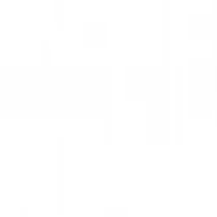
3D-Szene wird vorbereitet...
Bitte warten Sie einen Moment
Spiegelschrank - BUDAPEST