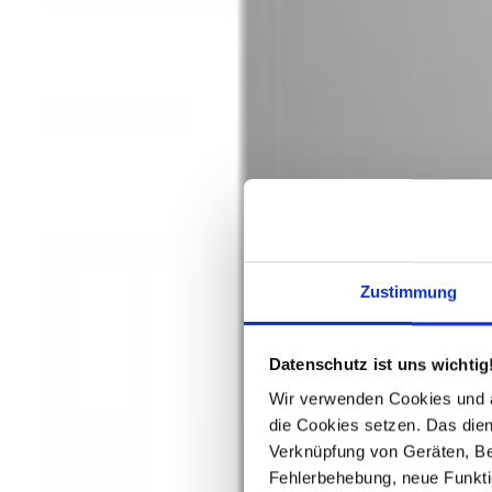
Zustimmung
Beta v0.0.2
Datenschutz ist uns wichtig
Schritt
1
/7
Größe
Wir verwenden Cookies und äh
2
/7
die Cookies setzen. Das dient
Verknüpfung von Geräten, Be
Fehlerbehebung, neue Funkti
Spiegelschrank - BUDAPEST